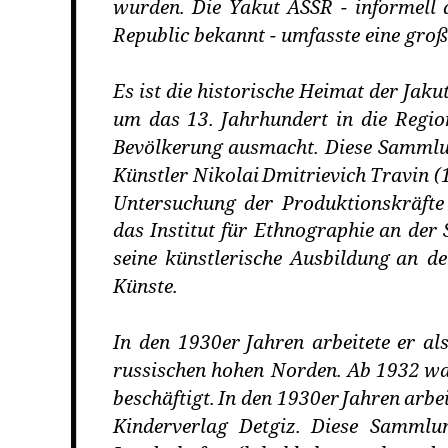
wurden.
Die
Yakut
ASSR
-
informell
Republic bekannt - umfasste eine große
Es
ist
die
historische
Heimat
der
Jaku
um
das
13.
Jahrhundert
in
die
Regio
Bevölkerung
ausmacht.
Diese
Samml
Künstler
Nikolai
Dmitrievich
Travin
(
Untersuchung
der
Produktionskräfte
das
Institut
für
Ethnographie
an
der
seine
künstlerische
Ausbildung
an
de
Künste. 
In
den
1930er
Jahren
arbeitete
er
al
russischen
hohen
Norden.
Ab
1932
w
beschäftigt.
In
den
1930er
Jahren
arbei
Kinderverlag
Detgiz.
Diese
Sammlu