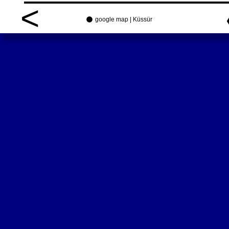
<

google map | Küssür