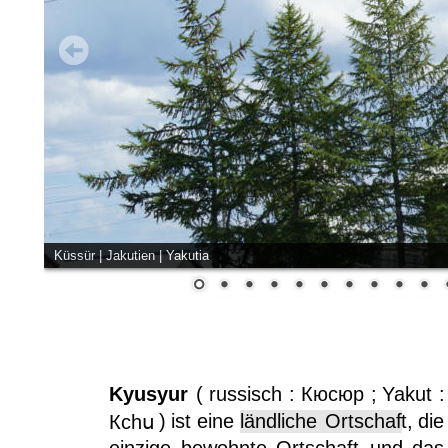
Küssür | Jakutien | Yakutia
Kyusyur
(
russisch
:
Кюсюр
;
Yakut
:
)
ist
eine
ländliche  
Ortschaf
t,
die
Ксһս
einzige
bewohnte
Ortschaft,
und
das