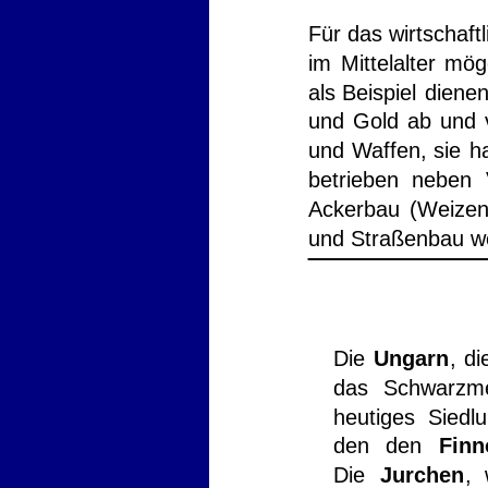
Für
das
wirtschaftl
im
Mittelalter
mög
als
Beispiel
dienen
und
Gold
ab
und
und
Waffen,
sie
h
betrieben
neben
Ackerbau
(Weizen
und Straßenbau we
Die
Ungarn
,
di
das
Schwarzm
heutiges
Siedl
den
den
Finn
Die
Jurchen
,