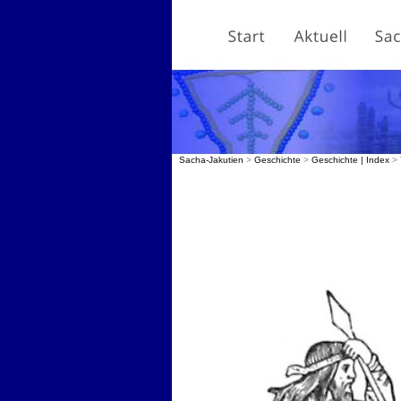
Sacha-Jakutien
 > 
Geschichte
 > 
Geschichte | Index
>