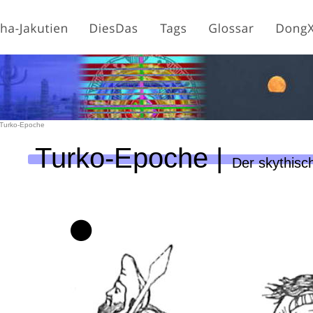
 Turko-Epoche
Turko-Epoche | 
Der skythisch