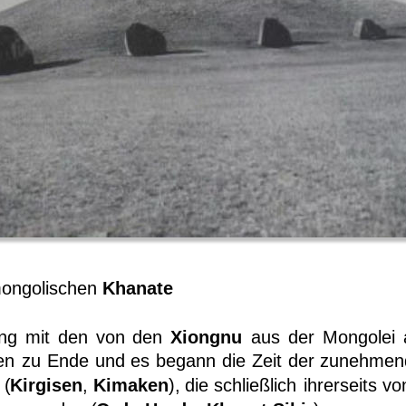
Qu
mongolischen 
Khanate
ing
mit
den
von
den
Xiongnu
aus
der
Mongolei
en
zu
Ende
und
es
begann
die
Zeit
der
zunehmen
(
Kirgisen
,
Kimaken
),
die
schließlich
ihrerseits
vo