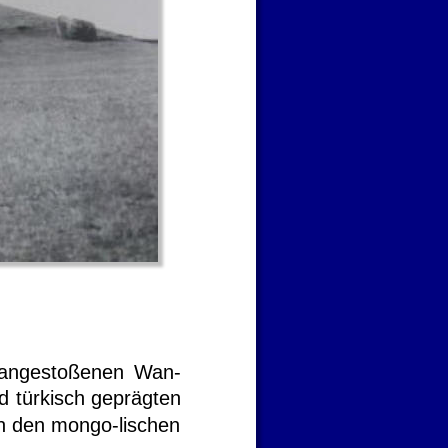
elle Foto
angestoßenen
Wan-
d
türkisch
geprägten 
n
den
mongo-lischen 