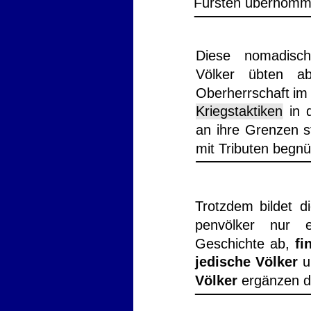
Fürsten übernomm
Diese
nomadisc
Völker
übten
a
Oberherrschaft
im
Kriegstaktiken
in
an
ihre
Grenzen
s
mit Tributen begn
Trotzdem
bildet
d
penvölker
nur
Geschichte
ab,
fi
jedische
Völker
u
Völker
 ergänzen d