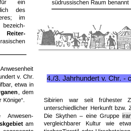
für
ein 
südrussischen Raum benannt i
lich
des 
res;
im 
bezeich-
Reiter-
rasischen 
Anwesenheit 
undert
v.
Chr. 
4./3. Jahrhundert v. Chr. - 
ifbar,
etwa
in 
rganen
,
dem 
Sibirien
war
seit
frühester
Z
r Könige“. 
unterschiedlicher
Herkunft
bzw.
Die
Skythen
–
eine
Gruppe
ira
e
Anwesen-
vergleichbarer
Kultur
wie
etw
skgebiet
am 