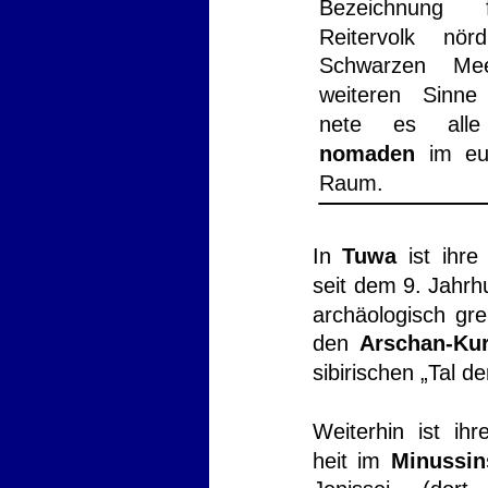
Bezeichnung
Reitervolk
nörd
Schwarzen
Mee
weiteren
Sinne
nete
es
alle
nomaden
im
eu
Raum.
In
Tuwa
ist
ihre
seit
dem
9.
Jahrh
archäologisch
gre
den
Arschan-Ku
sibirischen „Tal de
Weiterhin
ist
ihr
heit
im
Minussin