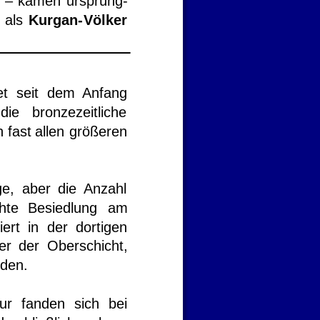
–
kamen
ursprüng-
als
Kurgan-
Völker 
et
seit
dem
Anfang 
die
bronzezeitliche 
n
fast
allen
größeren 
ge,
aber
die
Anzahl 
hte
Besiedlung
am 
iert
in
der
dortigen 
er
der
Oberschicht, 
rden.
ur
fanden
sich
bei 