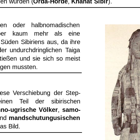
en wurden (
Orda-Horde
, 
Khanat Sibir
).
hen
oder
halbnomadischen 
ber
kaum
mehr
als
eine 
Süden
Sibiriens
aus,
da
ihre 
der
undurchdringlichen
Taiga 
tießen
und
sie
sich
so
meist 
ügen mussten.
iese
Verschiebung
der
Step-
einen
Teil
der
sibirischen 
nno-ugrische
Völker
,
samo-
nd
mandschutungusischen 
as Bild.