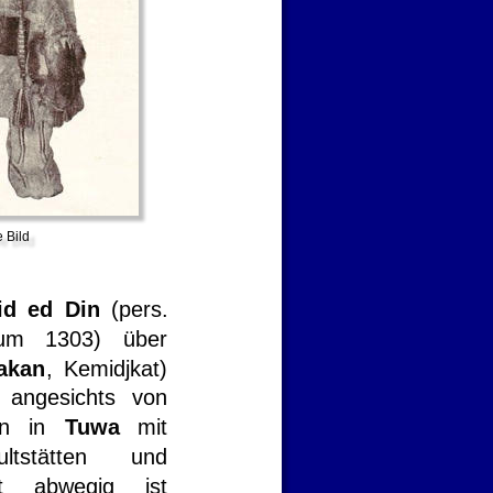
 Bild
id
ed
Din
(pers. 
um
1303)
über 
akan
,
Kemidjkat) 
angesichts
von 
n
in
Tuwa
mit 
ultstätten
und 
t
abwegig
ist 