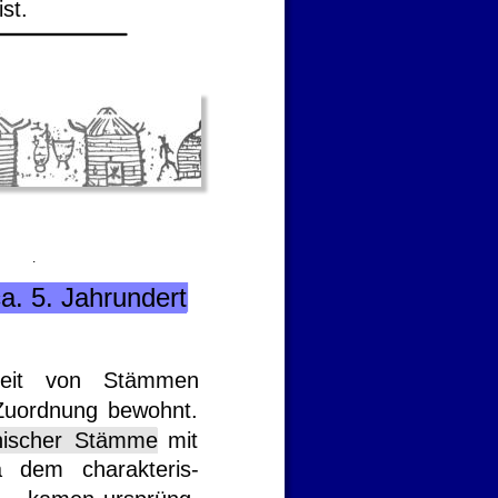
st.
.
ca. 5. Jahrundert
eit
von
Stämmen 
Zuordnung
bewohnt. 
nischer  
Stämme
mit 
a
dem
charakteris-