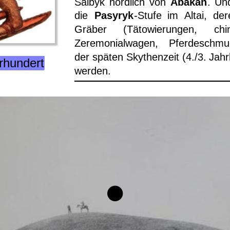
Salbyk
nördlich
von
Abakan
.
Un
die
Pasyryk
-Stufe
im
Altai,
der
Gräber
(Tätowierungen,
chi
Zeremonialwagen,
Pferdeschmu
der
späten
Skythenzeit
(4./3.
Jahr
rhundert
werden.