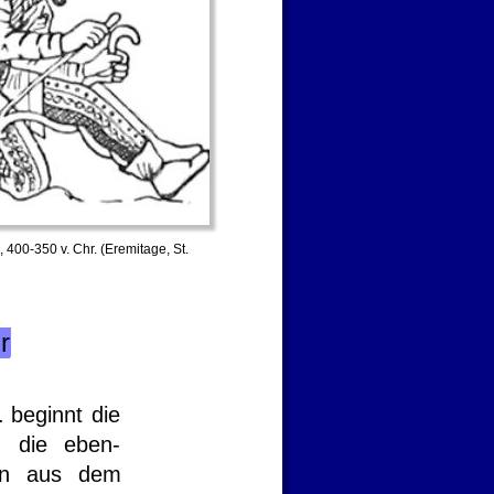
400-350 v. Chr. (Eremitage, St. 
r
.
beginnt
die 
,
die
eben-
n
aus
dem 