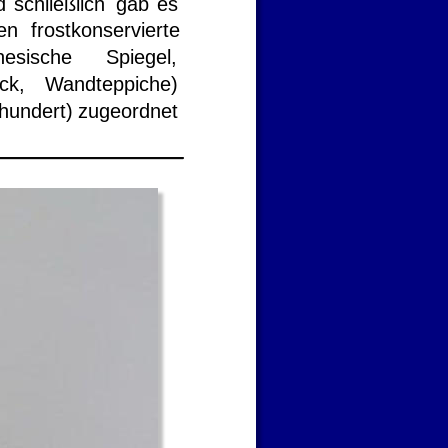
d
schließlich
gab
es 
en
frostkonservierte 
nesische
Spiegel, 
ck,
Wandteppiche) 
hundert)
zugeordnet 