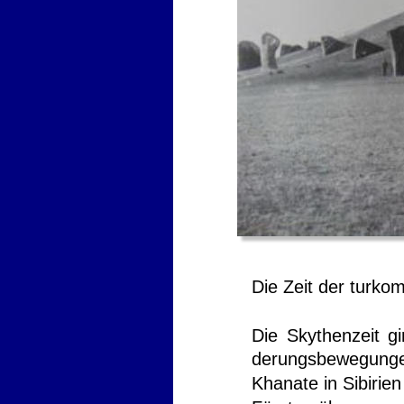
Die Zeit der turko
Die
Skythenzeit
g
derungsbewegung
Khanate
in
Sibirien