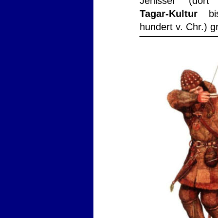
Jenissei
(dort
Tagar-Kultur
bi
hundert v. Chr.) gr