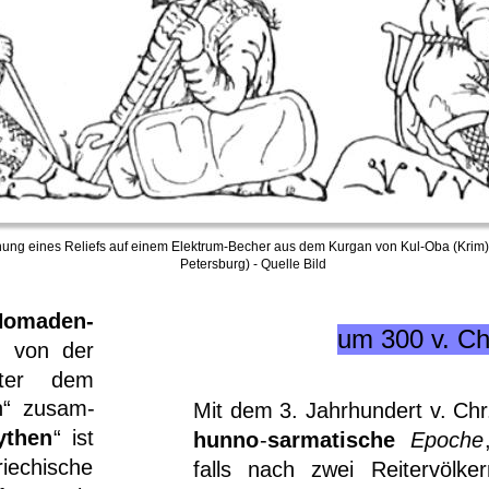
nung eines Reliefs auf einem Elektrum-Becher aus dem Kurgan von Kul-Oba (Krim), 
Petersburg) - 
Quelle Bild
Nomaden-
um 300 v. Ch
n
von
der 
ter
dem 
h“
zusam-
Mit
dem
3.
Jahrhundert
v.
Chr
ythen
“
ist 
hunno
-
sarmatische
Epoche
riechische 
falls
nach
zwei
Reitervölker