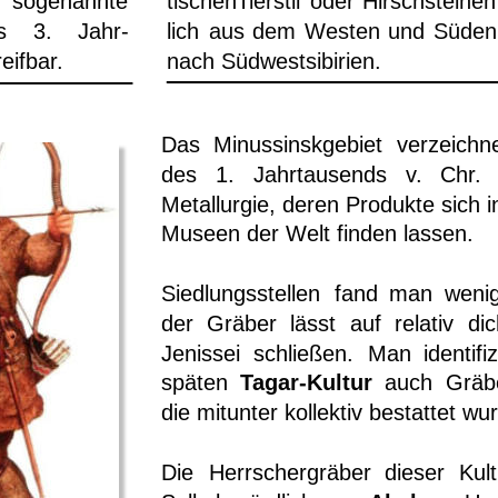
tischenTierstil
oder
Hirschsteinen
sogenannte 
lich
aus
dem
Westen
und
Süden
s
3.
Jahr-
nach Südwestsibirien. 
eifbar.
Das
Minussinskgebiet
verzeichn
des
1.
Jahrtausends
v.
Chr.
Metallurgie,
deren
Produkte
sich
i
Museen der Welt finden lassen. 
Siedlungsstellen
fand
man
weni
der
Gräber
lässt
auf
relativ
dic
Jenissei
schließen.
Man
identifiz
späten
Tagar-Kultur
auch
Gräb
die mitunter kollektiv bestattet wu
Die
Herrschergräber
dieser
Kult