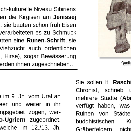
ich-kulturelle
Niveau
Sibiriens 
en
die
Kirgisen
am
Jenissej 
:
sie
bauten
schon
früh
Eisen 
verarbeiteten
es
zu
Schmuck 
atten
eine
Runen-Schrift
,
sie 
Viehzucht
auch
ordentlichen 
,
Hirse),
sogar
Bewässerung 
rden ihnen zugeschrieben..
Quelle
Sie
sollen
lt.
Rasch
Chronist,
schrieb
e
im
9.
Jh.
vom
Ural
an 
mehrere
Städte
(
Ab
eer
und
weiter
in
ihr 
verfügt
haben,
was
ungsgebiet
zogen,
wer-
Ruinen
von
Städte
o-Ugriern
zugeordnet. 
buddhistischen
K
welche
im
12./13.
Jh. 
Gräberfeldern
nich