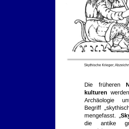
Skythische Krieger; Abzeich
Die
früheren
kulturen
werde
Archäologie
un
Begriff
„skythisc
mengefasst.
„
Sk
die
antike
g